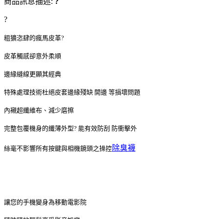
商品訊息描述:
?
?
粗獷恣肆的瘋馬皮革?
皮革觸感卻意外柔順
邊緣縫線更顯其經典
特殊處理技術杜絕皮套邊緣殘缺 開邊 等損壞問題
內襯超纖維布、減少磨擦
完整包覆機身的纖薄外型? 能有效防刮 防衝擊外
除臭襪
絲毫不影響所有按鍵與相機鏡頭之操控
讓您的手機變身為移動電影院