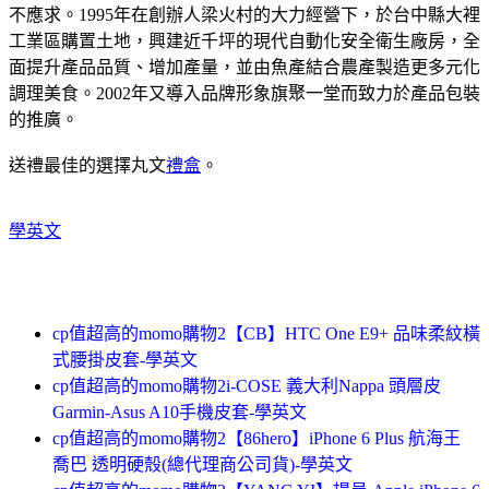
不應求。1995年在創辦人梁火村的大力經營下，於台中縣大裡
工業區購置土地，興建近千坪的現代自動化安全衛生廠房，全
面提升產品品質、增加產量，並由魚產結合農產製造更多元化
調理美食。2002年又導入品牌形象旗聚一堂而致力於產品包裝
的推廣。
送禮最佳的選擇丸文
禮盒
。
學英文
cp值超高的momo購物2【CB】HTC One E9+ 品味柔紋橫
式腰掛皮套-學英文
cp值超高的momo購物2i-COSE 義大利Nappa 頭層皮
Garmin-Asus A10手機皮套-學英文
cp值超高的momo購物2【86hero】iPhone 6 Plus 航海王
喬巴 透明硬殼(總代理商公司貨)-學英文