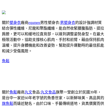
關於
塑身衣
廠商
equmen
男性塑身衣:
男塑身衣
的設計強調材質
結合彈性纖維、尼龍和聚酯纖維，能自然收緊腰腹脂肪、提拉
肩膀，更可以和緩地拉直背部，以達到調整姿勢身型。在最大
極限活動中，協助支撐核心肌肉、手肘和前臂，藉由保持肌肉
溫暖、提升身體機能和改善姿勢，幫助提升運動時的最佳肌能
和減少受傷風險。
魚鬆
關於
魚鬆
廠商
丸文
食品:
丸文食品
旗聚一堂創立於民國39年，
是台中一家近60年老字號的魚香世家，以新鮮味美、高品質的
旗魚鬆
而遠近馳名，由於口味、手藝傳統道地，貨真價實而供