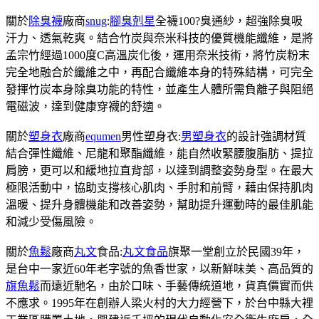
關於
除臭襪
廠商
snug
:
腳臭剋星
全襪100?臭通紗，超強除臭吸
汗力、透氣乾爽。結合竹炭與奈米科技的優質機能纖維，是將
孟宗竹經過1000度C高溫炭化後，運用奈米技術，將竹炭粉末
完全地融合於纖維之中，再配合纖維本身的特殊結構，可完全
發揮竹炭本身除臭功能的特性，並產生人體所需負離子與阻絕
電磁波，達到健康穿襪的舒適。
關於
塑身衣
廠商
equmen
男性塑身衣:
男塑身衣
的設計強調材質
結合彈性纖維、尼龍和聚酯纖維，能自然收緊腰腹脂肪、提拉
肩膀，更可以和緩地拉直背部，以達到調整姿勢身型。在最大
極限活動中，協助支撐核心肌肉、手肘和前臂，藉由保持肌肉
溫暖、提升身體機能和改善姿勢，幫助提升運動時的最佳肌能
和減少受傷風險。
關於
魚鬆
廠商
丸文
食品:
丸文食品
旗聚一堂創立於民國39年，
是台中一家近60年老字號的魚香世家，以新鮮味美、高品質的
旗魚鬆
而遠近馳名，由於口味、手藝傳統道地，貨真價實而供
不應求。1995年在創辦人梁火村的大力經營下，於台中縣大裡