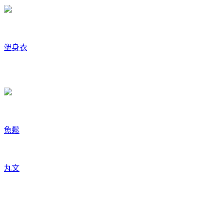
塑身衣
魚鬆
丸文