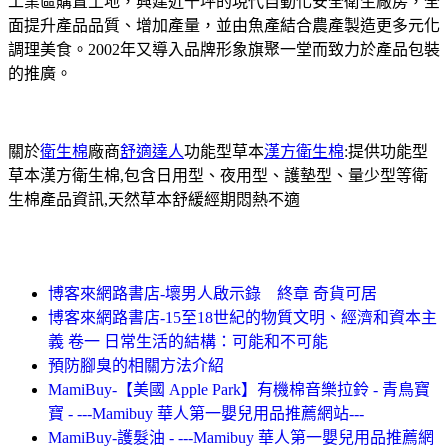
工業區購置土地，興建近千坪的現代自動化安全衛生廠房，全
面提升產品品質、增加產量，並由魚產結合農產製造更多元化
調理美食。2002年又導入品牌形象旗聚一堂而致力於產品包裝
的推廣。
關於
衛生棉
廠商
舒適達人
功能型草本
漢方衛生棉
:提供功能型
草本漢方衛生棉,包含日用型、夜用型、護墊型、量少型等衛
生棉產品資訊,天然草本舒緩經期悶熱不適
博客來網路書店-壞男人啟示錄 終章 奇貨可居
博客來網路書店-15至18世紀的物質文明、經濟和資本主
義 卷一 日常生活的結構：可能和不可能
預防腳臭的相關方法介紹
MamiBuy-【美國 Apple Park】有機棉音樂拉鈴 - 青鳥寶
寶 - ---Mamibuy 華人第一嬰兒用品推薦網站---
MamiBuy-護髮油 - ---Mamibuy 華人第一嬰兒用品推薦網