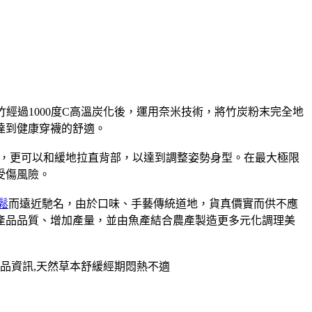
經過1000度C高溫炭化後，運用奈米技術，將竹炭粉末完全地
達到健康穿襪的舒適。
，更可以和緩地拉直背部，以達到調整姿勢身型。在最大極限
受傷風險。
鬆
而遠近馳名，由於口味、手藝傳統道地，貨真價實而供不應
升產品品質、增加產量，並由魚產結合農產製造更多元化調理美
品資訊,天然草本舒緩經期悶熱不適