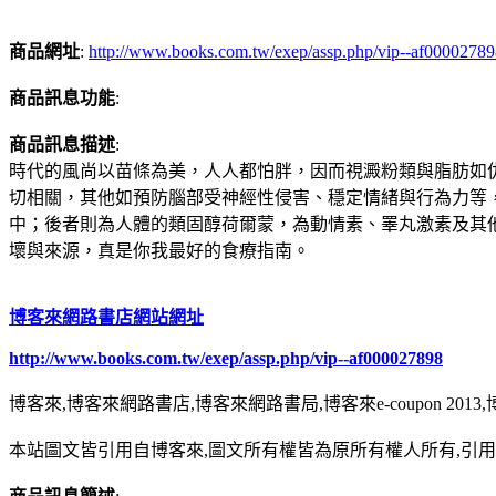
商品網址
:
http://www.books.com.tw/exep/assp.php/vip--af0000278
商品訊息功能
:
商品訊息描述
:
時代的風尚以苗條為美，人人都怕胖，因而視澱粉類與脂肪如
切相關，其他如預防腦部受神經性侵害、穩定情緒與行為力等，
中；後者則為人體的類固醇荷爾蒙，為動情素、睪丸激素及其
壞與來源，真是你我最好的食療指南。
博客來網路書店網站網址
http://www.books.com.tw/exep/assp.php/vip--af000027898
博客來,博客來網路書店,博客來網路書局,博客來e-coupon 20
本站圖文皆引用自博客來,圖文所有權皆為原所有權人所有,引