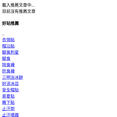
載入推薦文章中...
目前沒有推薦文章
好站推薦
..
衣領貼
帽沿貼
腳臭剋星
腳臭
除臭襪
防臭襪
三明治冰餅
好涼冰店
安全帽貼
易夏貼
腋下貼
止汗劑
止汗噴霧