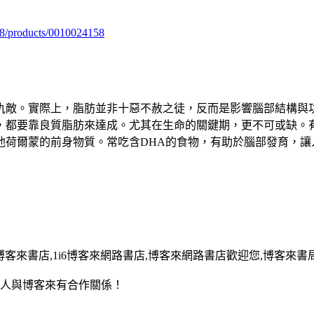
98/products/0010024158
仇敵。實際上，脂肪並非十惡不赦之徒，反而是影響腦部結構與
都要靠良質脂肪來達成。尤其在生命的關鍵期，更不可或缺。有
他荷爾蒙的前身物質。常吃含DHA的食物，有助於腦部發育，讓
13,博客來書店,1i6博客來網路書店,博客來網路書店歡迎您,博客來書局
用人與博客來有合作關係！