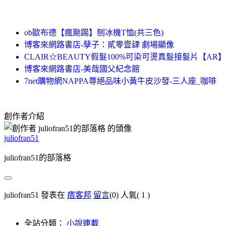
ob歐布德【瘋颱踢】刨冰機T恤(共三色)
博客來網路書店-孽子：貳零壹肆 劇場顯像
CLAIR☆BEAUTY假髮100%可染可燙真髮接髮片【AR】 
博客來網路書店-美哉國父紀念館
7net購物網NAPPA尊絕品味小黃牛皮沙發-三人座_咖啡
創作者介紹
juliofran51
juliofran51的部落格
juliofran51 發表在
痞客邦
留言
(0)
人氣(
1
)
全站分類：
小說連載