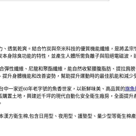
汗力、透氣乾爽。結合竹炭與奈米科技的優質機能纖維，是將孟宗竹
炭本身除臭功能的特性，並產生人體所需負離子與阻絕電磁波，
合彈性纖維、尼龍和聚酯纖維，能自然收緊腰腹脂肪、提拉肩膀
、提升身體機能和改善姿勢，幫助提升運動時的最佳肌能和減少
是台中一家近60年老字號的魚香世家，以新鮮味美、高品質的
旗魚
業區購置土地，興建近千坪的現代自動化安全衛生廠房，全面提
。
草本漢方衛生棉,包含日用型、夜用型、護墊型、量少型等衛生棉產