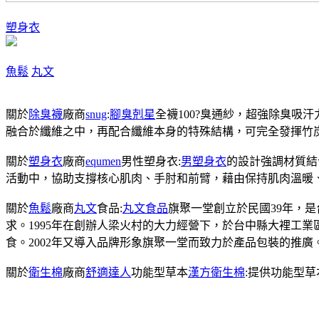
塑身衣
魚鬆
丸文
關於
除臭襪
廠商
snug
:
腳臭剋星
全襪100?臭通紗，超強除臭吸
融合於纖維之中，再配合纖維本身的特殊結構，可完全發揮竹
關於
塑身衣
廠商
equmen
男性塑身衣:
男塑身衣
的設計強調材質結
活動中，協助支撐核心肌肉、手肘和前臂，藉由保持肌肉溫暖
關於
魚鬆
廠商
丸文
食品:
丸文食品
旗聚一堂創立於民國39年，
求。1995年在創辦人梁火村的大力經營下，於台中縣大裡工
食。2002年又導入品牌形象旗聚一堂而致力於產品包裝的推廣
關於
衛生棉
廠商
舒適達人
功能型草本
漢方衛生棉
:提供功能型