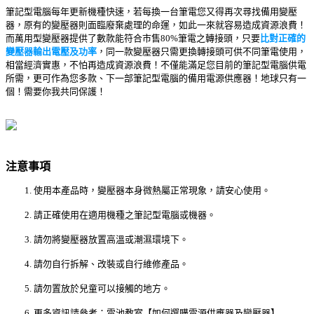
筆記型電腦每年更新機種快速，若每換一台筆電您又得再次尋找備用變壓
器，原有的變壓器則面臨廢棄處理的命運，如此一來就容易造成資源浪費！
而萬用型變壓器提供了數款能符合市售80%筆電之轉接頭，只要
比對正確的
變壓器輸出電壓及功率
，同一款變壓器只需更換轉接頭可供不同筆電使用，
相當經濟實惠，不怕再造成資源浪費！不僅能滿足您目前的筆記型電腦供電
所需，更可作為您多款、下一部筆記型電腦的備用電源供應器！地球只有一
個！需要你我共同保護！
注意事項
使用本產品時，變壓器本身微熱屬正常現象，請安心使用。
請正確使用在適用機種之筆記型電腦或機器。
請勿將變壓器放置高溫或潮濕環境下。
請勿自行拆解、改裝或自行維修產品。
請勿置放於兒童可以接觸的地方。
更多資訊請參考：電池教室【如何選購電源供應器及變壓器】