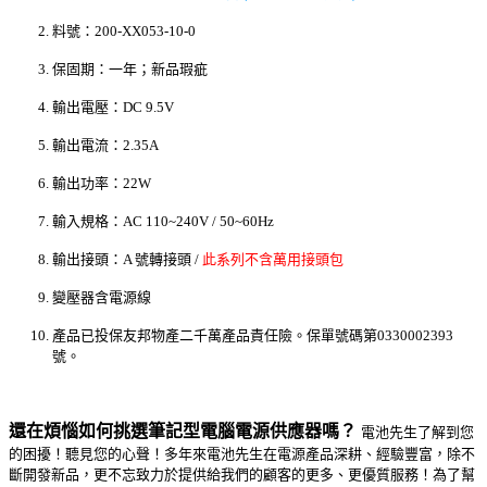
料號：200-XX053-10-0
保固期：一年；新品瑕疵
輸出電壓：DC 9.5V
輸出電流：2.35A
輸出功率：22W
輸入規格：AC 110~240V / 50~60Hz
輸出接頭：A 號轉接頭 /
此系列不含萬用接頭包
變壓器含電源線
產品已投保友邦物產二千萬產品責任險。保單號碼第0330002393
號。
還在煩惱如何挑選筆記型電腦電源供應器嗎？
電池先生了解到您
的困擾！聽見您的心聲！多年來電池先生在電源產品深耕、經驗豐富，除不
斷開發新品，更不忘致力於提供給我們的顧客的更多、更優質服務！為了幫