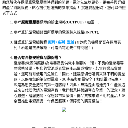
助您解決在選購筆電變壓器時遇到的問題，電池先生以更多、更完善與詳細
的產品資訊服務，貼心提供您選購的參考指南！ 挑選變壓器時，您可以依照
以下方式：
參考
原廠變壓器
標示的輸出規格(
OUTPUT
)，如圖一;
參考筆記型電腦背面所標示的電源輸入規格(
INPUT
);
確認筆記型電腦機種
廠牌+系列+型號
(查詢您的機種是否在適用表
列！若還是無法確認，可電洽電池先生詢問喔！)
是否有合格安檢與品牌保證？
變壓器(電源供應器)為電器產品供電中重要的一環，不良的變壓器容
易過熱發燙，對您的電池或者電器產品造成損害，若無經過品質驗
證，還可能有使用的危險性！因此，建議您切勿購買來路不明的變壓
器，以保障您的筆記型電腦、3C產品與用電安全！相信電池先生，
即是為您安全把關的第一道防線！因此，無論是由電池先生生產製造
或來自代理代銷的電源產品，我們都秉持著顧客安全第一的理念，精
心嚴選、層層把關，保證非市售廉價、低品質或來路不明的產品！並
全面推出電源產品一年保固服務，保障您的購買權益！