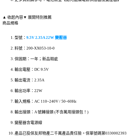
▲ 收起內容
▼ 展開特別推薦
商品規格
型號：
9.5V 2.35A 22W 變壓器
料號：200-XX053-10-0
保固期：一年；新品瑕疵
輸出電壓：DC 9.5V
輸出電流：2.35A
輸出功率：22W
輸入規格：AC 110~240V / 50~60Hz
輸出接頭：A 號轉接頭 (不含萬用接頭包！)
變壓器含電源線
產品已投保友邦物產二千萬產品責任險。保單號碼第0330002393