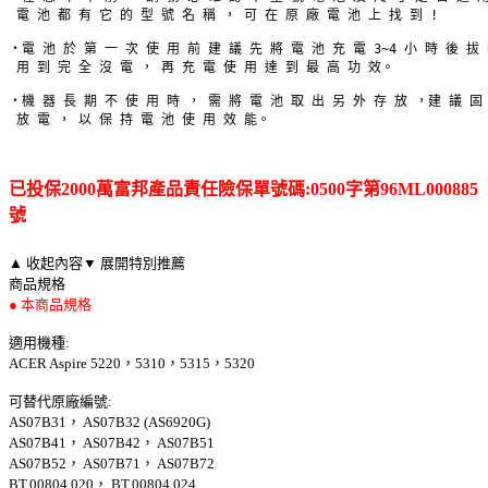
 電 池 都 有 它 的 型 號 名 稱 ， 可 在 原 廠 電 池 上 找 到 !
‧電 池 於 第 一 次 使 用 前 建 議 先 將 電 池 充 電 3~4 小 時 後 拔
 用 到 完 全 沒 電 ， 再 充 電 使 用 達 到 最 高 功 效。
‧機 器 長 期 不 使 用 時 ， 需 將 電 池 取 出 另 外 存 放 ，建 議 固
 放 電 ， 以 保 持 電 池 使 用 效 能。
已投保2000萬富邦產品責任險保單號碼:0500字第96ML000885
號
▲ 收起內容
▼ 展開特別推薦
商品規格
● 本商品規格
適用機種:
ACER Aspire 5220，5310，5315，5320
可替代原廠編號:
AS07B31， AS07B32 (AS6920G)
AS07B41， AS07B42， AS07B51
AS07B52， AS07B71， AS07B72
BT.00804.020， BT.00804.024