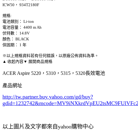
ICW50， 934T2180F
規格:
電池類別： Li-ion
電池容量： 4400 m Ah
伏特數： 14.8V
顏色： BLACK
保固期： 1 年
※以上規格資料若有任何錯誤，以原廠公佈資料為準。
▲ 收起內容
▼ 展開商品規格
ACER Aspire 5220，5310，5315，5320長效電池
產品網址
http://tw.partner.buy.yahoo.com/gd/buy?
gdid=1232742
&mcode=MV9iNXkrdVpEU2tsMC9FUlVF
以上圖片及文字都來自yahoo購物中心