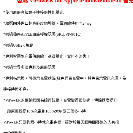
磬成 ViPowER for Apple iPhone/iPod/iP
*使用原廠高級端子連接器性能穩定.
*精選國外進口超高純度銅導線，電源線使用＃24wg.
*通過蘋果APPLE原廠授權認證(SKU:VP-901C)
*通過USB2.0規範
*專利智慧型充電傳輸線，品質穩定，資料不流失!!
*通過世界多國專利及原廠認證
*專利指示燈，可顯示充電狀況(紅色代表充電中，藍色表示電已充滿，為
連接時燈不亮)
*ViPowER的傳輸線因為線徑較粗，充電變得很快速，傳輸速度提升!!
一般原廠線從10%充電到100%大約要三個多小時
ViPowER只要約兩小時就充電完畢，這對於每天跟時間賽跑的人有很