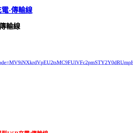
SB充電-傳輸線
電/傳輸線
ode=MV9iNXkrdVpEU2tsMC9FUlVFc2pmSTY2Y0dRUm