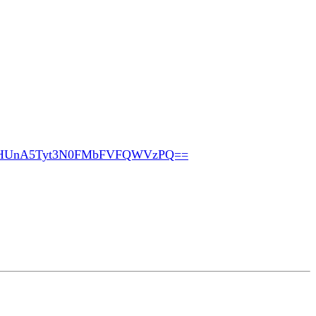
pHUnA5Tyt3N0FMbFVFQWVzPQ==