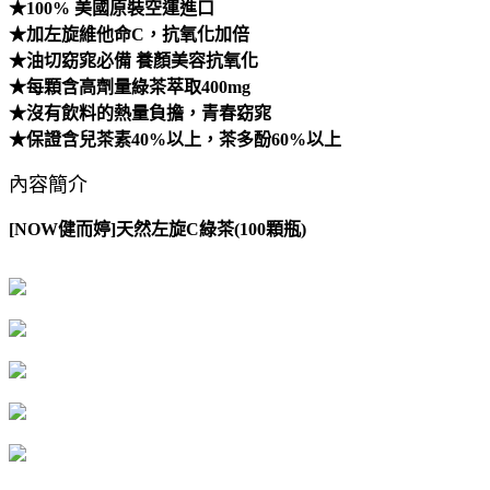
★100% 美國原裝空運進口
★加左旋維他命C，抗氧化加倍
★油切窈窕必備 養顏美容抗氧化
★每顆含高劑量綠茶萃取400mg
★沒有飲料的熱量負擔，青春窈窕
★保證含兒茶素40%以上，茶多酚60%以上
內容簡介
[NOW健而婷]天然左旋C綠茶(100顆瓶)