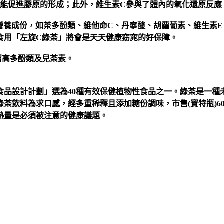
C能促進膠原的形成；此外，維生素C參與了體內的氧化還原反應
營養成份，如茶多酚類、維他命C、丹寧酸、胡蘿葡素、維生素
食用「左旋C綠茶」將會是天天健康窈窕的好保障。
留高多酚類及兒茶素。
食品設計計劃」選為40種有效保健植物性食品之一。綠茶是一種
飲料為求口感，經多重稀釋且添加糖份調味，市售(寶特瓶)600
熱量是必須被注意的健康議題。