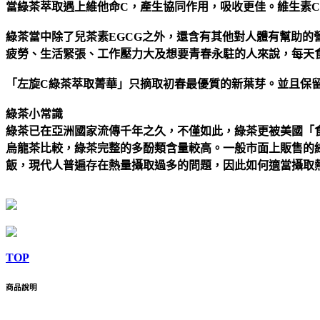
當綠茶萃取遇上維他命C，產生協同作用，吸收更佳。維生素
綠茶當中除了兒茶素EGCG之外，還含有其他對人體有幫助的
疲勞、生活緊張、工作壓力大及想要青春永駐的人來說，每天
「左旋C綠茶萃取菁華」只摘取初春最優質的新葉芽。並且保
綠茶小常識
綠茶已在亞洲國家流傳千年之久，不僅如此，綠茶更被美國「
烏龍茶比較，綠茶完整的多酚類含量較高。一般市面上販售的綠茶
飯，現代人普遍存在熱量攝取過多的問題，因此如何適當攝取
TOP
商品說明