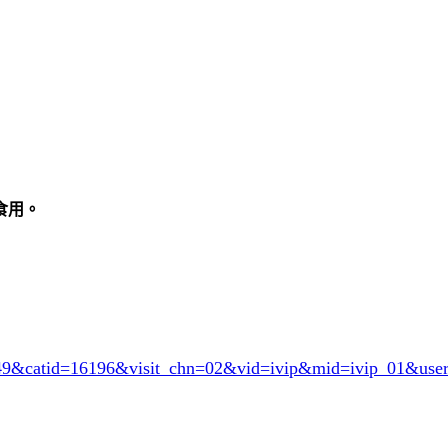
食用。
949&catid=16196
&visit_chn=02&vid=ivip&mid=ivip_01&use