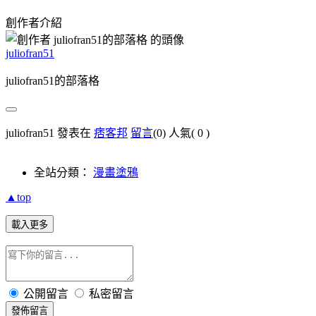
創作者介紹
juliofran51
juliofran51的部落格
juliofran51 發表在
痞客邦
留言
(0)
人氣(
0
)
全站分類：
漫畫塗鴉
▲top
載入更多
公開留言
私密留言
發佈留言