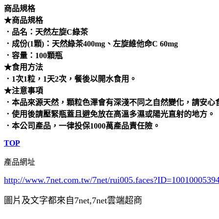
商品規格
★商品規格
．品名：天然左旋C綠茶
．成份(1顆)：天然綠茶400mg、左旋維他命C 60mg
．容量：100顆瓶
★食用方法
．1次1粒，1天2次，餐後以開水食用。
★注意事項
．本品來源天然，顆粒色澤會有深淺不同之自然變化，請安心
．使用後請壓緊瓶蓋且避免放在高溫多濕或陽光直射的地方。
．本公司產品，一律投保1000萬產品責任險。
TOP
產品網址
http://www.7net.com.tw/7net/rui005.faces?ID=100100053
圖片及文字都來自7net,7net雲端超商