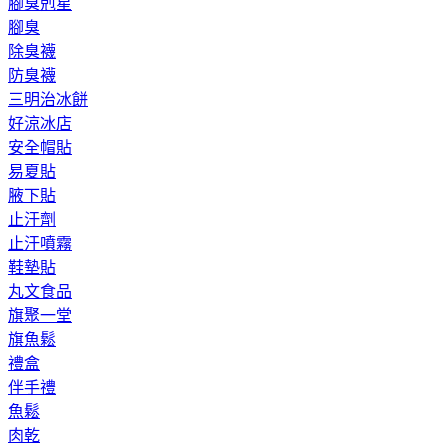
腳臭剋星
腳臭
除臭襪
防臭襪
三明治冰餅
好涼冰店
安全帽貼
易夏貼
腋下貼
止汗劑
止汗噴霧
鞋墊貼
丸文食品
旗聚一堂
旗魚鬆
禮盒
伴手禮
魚鬆
肉乾