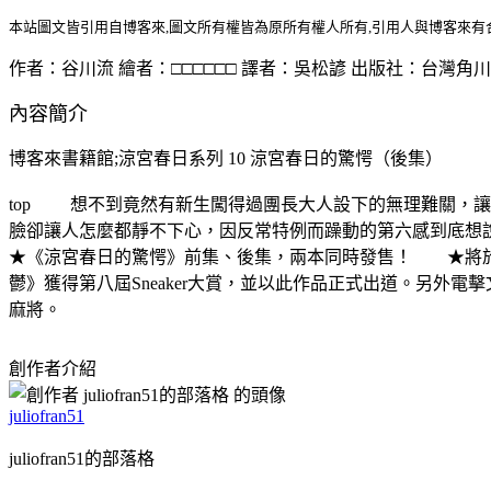
本站圖文皆引用自博客來,圖文所有權皆為原所有權人所有,引用人與博客來有
作者：谷川流 繪者：□□□□□□ 譯者：吳松諺 出版社：台灣角川書店 
內容簡介
博客來書籍館;涼宮春日系列 10 涼宮春日的驚愕（後集）
top 想不到竟然有新生闖得過團長大人設下的無理難關，
臉卻讓人怎麼都靜不下心，因反常特例而躁動的第六感到底
★《涼宮春日的驚愕》前集、後集，兩本同時發售！ ★將於台
鬱》獲得第八屆Sneaker大賞，並以此作品正式出道。另外
麻將。
創作者介紹
juliofran51
juliofran51的部落格