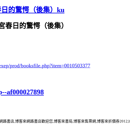
春日的驚愕（後集）ku
 涼宮春日的驚愕（後集）
exep/prod/booksfile.php?item=0010503377
p--af000027898
博客來網路書店,博客來網路書店歡迎您,博客來書局,博客來售票網,博客來折價券2012,b