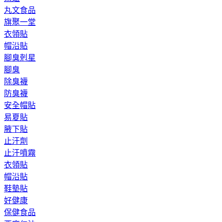
丸文食品
旗聚一堂
衣領貼
帽沿貼
腳臭剋星
腳臭
除臭襪
防臭襪
安全帽貼
易夏貼
腋下貼
止汗劑
止汗噴霧
衣領貼
帽沿貼
鞋墊貼
好健康
保健食品