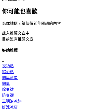
你可能也喜歡
為你精選 3 篇值得延伸閱讀的內容
載入推薦文章中...
目前沒有推薦文章
好站推薦
..
衣領貼
帽沿貼
腳臭剋星
腳臭
除臭襪
防臭襪
三明治冰餅
好涼冰店