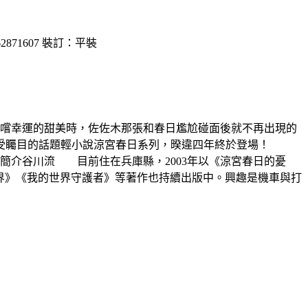
871607 裝訂：平裝
嚐幸運的甜美時，佐佐木那張和春日尷尬碰面後就不再出現的
最受矚目的話題輕小說涼宮春日系列，暌違四年終於登場！
簡介谷川流 目前住在兵庫縣，2003年以《涼宮春日的憂
□世界》《我的世界守護者》等著作也持續出版中。興趣是機車與打