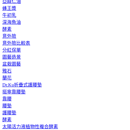
亞麻仁油
蜂王漿
牛初乳
深海魚油
酵素
意外險
意外險比較表
分紅保單
園藝造景
盆栽園藝
雅石
蘭花
Dr.Ku折疊式護腰墊
挺寧靠腰墊
靠腰
腰墊
護腰墊
酵素
太陽活力液植物性複合酵素