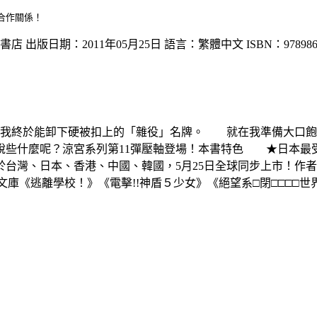
合作關係！
出版日期：2011年05月25日 語言：繁體中文 ISBN：9789862
讓我終於能卸下硬被扣上的「雜役」名牌。 就在我準備大口飽
想說些什麼呢？涼宮系列第11彈壓軸登場！本書特色 ★日本
灣、日本、香港、中國、韓國，5月25日全球同步上市！作者
電擊文庫《逃離學校！》《電擊!!神盾５少女》《絕望系□閉□□□