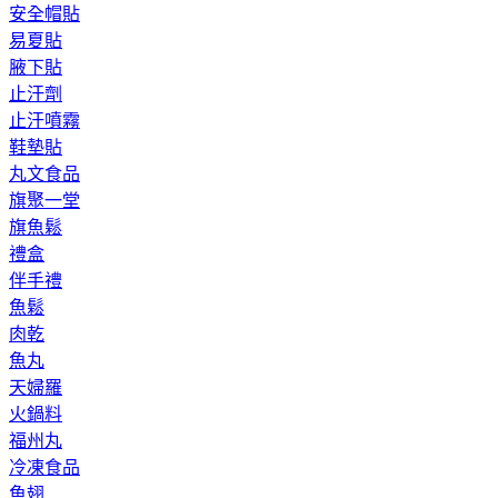
安全帽貼
易夏貼
腋下貼
止汗劑
止汗噴霧
鞋墊貼
丸文食品
旗聚一堂
旗魚鬆
禮盒
伴手禮
魚鬆
肉乾
魚丸
天婦羅
火鍋料
福州丸
冷凍食品
魚翅