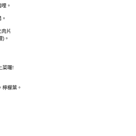
。
咖哩
。
湯
之肉片
。
哩
)
菜囉!
。檸檬葉
。