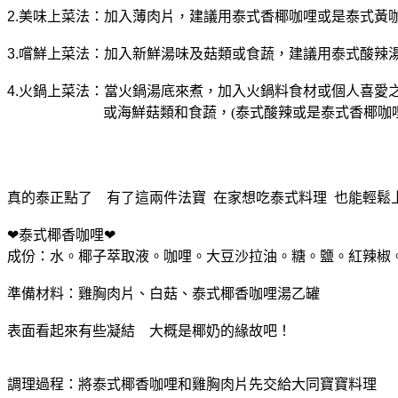
2.
美味上菜法：加入薄肉片，建議用泰式香椰咖哩或是泰式黃
3.
嚐鮮上菜法：加入新鮮湯味及菇類或食蔬，建議用泰式酸辣
4.
火鍋上菜法：當火鍋湯底來煮，加入火鍋料食材或個人喜愛
或海鮮菇類和食蔬，(泰式酸辣或是泰式香椰咖
真的泰正點了 有了這兩件法寶 在家想吃泰式料理 也能輕鬆上
❤泰式椰香咖哩❤
成份：水
。椰子萃取液
。咖哩
。大豆沙拉油
。糖
。鹽
。紅辣椒
準備材料：雞胸肉片
、白菇
、泰式椰香咖哩湯乙罐
表面看起來有些凝結 大概是椰奶的緣故吧！
調理過程：將泰式椰香咖哩和雞胸肉片先交給大同寶寶料理