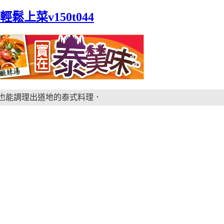
上菜v150t044
也能調理出道地的泰式料理．