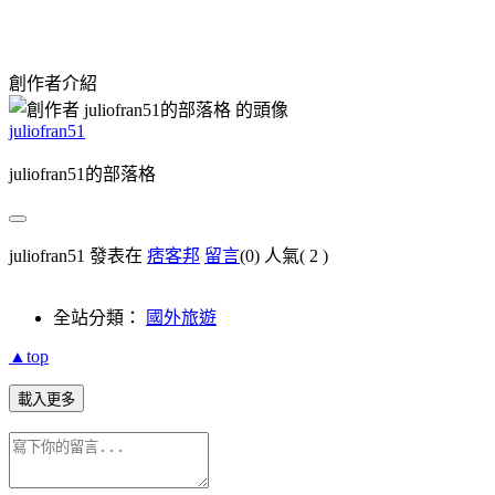
創作者介紹
juliofran51
juliofran51的部落格
juliofran51 發表在
痞客邦
留言
(0)
人氣(
2
)
全站分類：
國外旅遊
▲top
載入更多