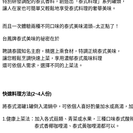
特別研發調配的泰式香料，創造出「泰式料理」系列罐頭，
讓人在家也可簡單又輕鬆地享受泰式料理的奢華美味。
而且一次體驗兩種不同口味的泰式美味湯頭--太正點了！
台鳳牌泰式美味的祕密在於
聘請泰國知名主廚，精選上乘食材，特調正統泰式美味，
讓您輕鬆烹調快速上菜，享用濃郁泰式風味料理
還可依個人需求，選擇不同的上菜法。
快速料理方法
(2~4
人份
)
將泰式湯罐
1
罐倒入湯鍋中，可依個人喜好酌量加水或高湯，
1.
健康上菜法：加入各式菇類、青菜或水果，三種口味泰式酸
。
泰式香椰咖哩湯、泰式黃咖哩湯都可以