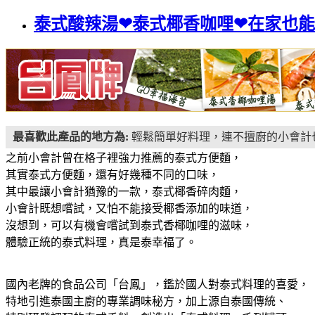
泰式酸辣湯❤泰式椰香咖哩❤在家也能輕鬆
最喜歡此產品的地方為:
輕鬆簡單好料理，連不擅廚的小會計
之前小會計曾在格子裡強力推薦的泰式方便麵，
其實泰式方便麵，還有好幾種不同的口味，
其中最讓小會計猶豫的一款，泰式椰香碎肉麵，
小會計既想嚐試，又怕不能接受椰香添加的味道，
沒想到，可以有機會嚐試到泰式香椰咖哩的滋味，
體驗正統的泰式料理，真是泰幸福了。
國內老牌的食品公司「台鳳」，鑑於國人對泰式料理的喜愛，
特地引進泰國主廚的專業調味秘方，加上源自泰國傳統、