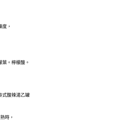
辣度，
檬葉
。檸檬酸
。
泰
式酸辣湯乙罐
分熟時，