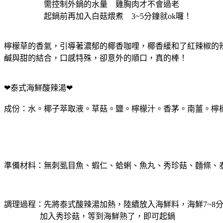
需控制外鍋的水量 雞胸肉才不會過老
起鍋前再加入白菇煨煮 3~5分鐘就ok囉！
檸檬草的香氣，引導著濃郁的椰香咖哩，椰香緩和了紅辣椒的
鹹與甜的結合，口感特殊，卻意外的順口，真的棒！
❤泰式海鮮酸辣湯❤
成份：水
。椰子萃取液
。草菇
。鹽
。檸檬汁
。香茅
。南薑
。檸
準備材料：無刺虱目魚
、蝦仁
、蛤蜊
、魚丸
、
秀珍菇、麵條
、
調理過程：先將泰式酸辣湯加熱，
陸續放入海鮮料，海鮮7~8
加入秀珍菇，等到海鮮熟了，即可起鍋