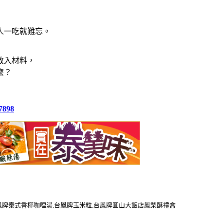
人一吃就難忘。
放入材料，
麼？
7898
台鳳牌泰式香椰咖哩湯,台鳳牌玉米粒,台鳳牌圓山大飯店鳳梨酥禮盒