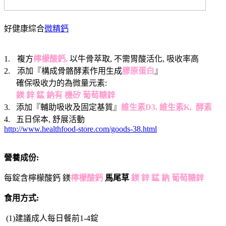
好健康綜合
微精鈣
1.
複方
檸檬酸鈣,
以牛骨萃取, 不需胃酸活化, 吸收率高
2.
添加『構成骨骼酵素作用生成
膠原蛋白
』
確保吸收力的為微量元素:
鎂 鋅 錳 鈉有 機矽 葡萄糖鋅
3. 添加『輔助吸收及固定基質』
維生素D3, 維生素K, 酵素
4. 五日保本, 舒展活動
http://www.healthfood-store.com/goods-38.html
營養成份:
每錠含檸檬酸鈣 鎂
檸檬酸鈣
馬尾草
鎂 鋅 錳 鈉 葡萄糖鋅
食用方式:
(1)建議成人每日餐前1-4錠