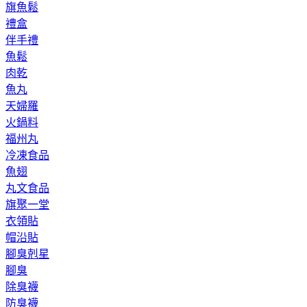
旗魚鬆
禮盒
伴手禮
魚鬆
肉乾
魚丸
天婦羅
火鍋料
福州丸
冷凍食品
魚翅
丸文食品
旗聚一堂
衣領貼
帽沿貼
腳臭剋星
腳臭
除臭襪
防臭襪