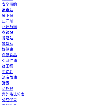
安全帽貼
易夏貼
腋下貼
止汗劑
止汗噴霧
衣領貼
帽沿貼
鞋墊貼
好健康
保健食品
亞麻仁油
蜂王漿
牛初乳
深海魚油
酵素
意外險
意外險比較表
分紅保單