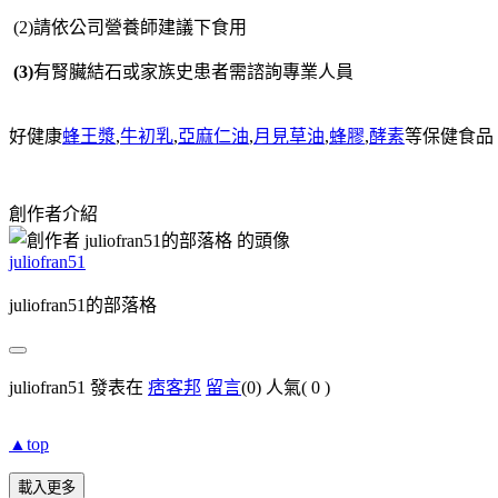
(2)請依公司營養師建議下食用
(3)
有腎臟結石或家族史患者需諮詢專業人員
好健康
蜂王漿
,
牛初乳
,
亞麻仁油
,
月見草油
,
蜂膠
,
酵素
等保健食品
創作者介紹
juliofran51
juliofran51的部落格
juliofran51 發表在
痞客邦
留言
(0)
人氣(
0
)
▲top
載入更多