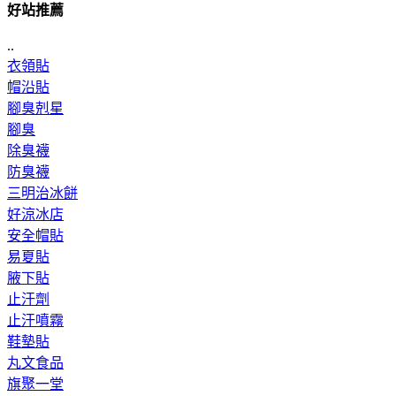
好站推薦
..
衣領貼
帽沿貼
腳臭剋星
腳臭
除臭襪
防臭襪
三明治冰餅
好涼冰店
安全帽貼
易夏貼
腋下貼
止汗劑
止汗噴霧
鞋墊貼
丸文食品
旗聚一堂